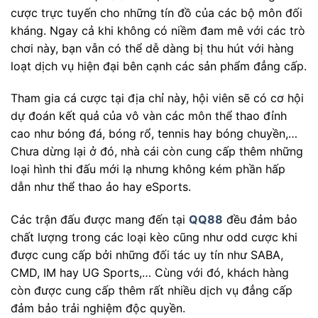
cược trực tuyến cho những tín đồ của các bộ môn đối
kháng. Ngay cả khi không có niềm đam mê với các trò
chơi này, bạn vẫn có thể dễ dàng bị thu hút với hàng
loạt dịch vụ hiện đại bên cạnh các sản phẩm đẳng cấp.
Tham gia cá cược tại địa chỉ này, hội viên sẽ có cơ hội
dự đoán kết quả của vô vàn các môn thể thao đỉnh
cao như bóng đá, bóng rổ, tennis hay bóng chuyền,…
Chưa dừng lại ở đó, nhà cái còn cung cấp thêm những
loại hình thi đấu mới lạ nhưng không kém phần hấp
dẫn như thể thao ảo hay eSports.
Các trận đấu được mang đến tại
QQ88
đều đảm bảo
chất lượng trong các loại kèo cũng như odd cược khi
được cung cấp bởi những đối tác uy tín như SABA,
CMD, IM hay UG Sports,… Cùng với đó, khách hàng
còn được cung cấp thêm rất nhiều dịch vụ đẳng cấp
đảm bảo trải nghiệm độc quyền.