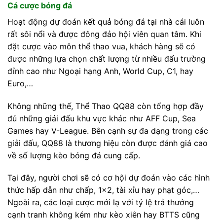
Cá cược bóng đá
Hoạt động dự đoán kết quả bóng đá tại nhà cái luôn
rất sôi nổi và được đông đảo hội viên quan tâm. Khi
đặt cược vào môn thể thao vua, khách hàng sẽ có
được những lựa chọn chất lượng từ nhiều đấu trường
đỉnh cao như Ngoại hạng Anh, World Cup, C1, hay
Euro,…
Không những thế, Thể Thao QQ88 còn tổng hợp đầy
đủ những giải đấu khu vực khác như AFF Cup, Sea
Games hay V-League. Bên cạnh sự đa dạng trong các
giải đấu, QQ88 là thương hiệu còn được đánh giá cao
về số lượng kèo bóng đá cung cấp.
Tại đây, người chơi sẽ có cơ hội dự đoán vào các hình
thức hấp dẫn như chấp, 1×2, tài xỉu hay phạt góc,…
Ngoài ra, các loại cược mới lạ với tỷ lệ trả thưởng
cạnh tranh không kém như kèo xiên hay BTTS cũng