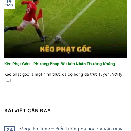
14
Th10
Kèo Phạt Góc – Phương Pháp Bắt Kèo Nhận Thưởng Khủng
Kèo phạt góc là một hình thức cá độ bóng đá trực tuyến. Với tỷ
[...]
BÀI VIẾT GẦN ĐÂY
Mega Fortune – Biểu tượng xa hoa và vận may
24