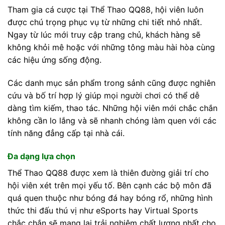
Tham gia cá cược tại Thể Thao QQ88, hội viên luôn
được chú trọng phục vụ từ những chi tiết nhỏ nhất.
Ngay từ lúc mới truy cập trang chủ, khách hàng sẽ
không khỏi mê hoặc với những tông màu hài hòa cùng
các hiệu ứng sống động.
Các danh mục sản phẩm trong sảnh cũng được nghiên
cứu và bố trí hợp lý giúp mọi người chơi có thể dễ
dàng tìm kiếm, thao tác. Những hội viên mới chắc chắn
không cần lo lắng và sẽ nhanh chóng làm quen với các
tính năng đẳng cấp tại nhà cái.
Đa dạng lựa chọn
Thể Thao QQ88 được xem là thiên đường giải trí cho
hội viên xét trên mọi yếu tố. Bên cạnh các bộ môn đã
quá quen thuộc như bóng đá hay bóng rổ, những hình
thức thi đấu thú vị như eSports hay Virtual Sports
chắc chắn sẽ mang lại trải nghiệm chất lượng nhất cho