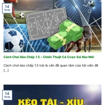
14
Th10
Cách Chơi Kèo Chấp 1.5 – Chiến Thuật Cá Cược Soi Kèo Mới
Cách chơi kèo chấp 1.5 trái là vấn đề quan tâm của hội viên để
[...]
14
Th10