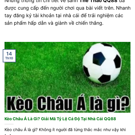
Những thông tin chi tiết về sảnh
Thể Thao QQ88
đã
được cung cấp đến người chơi qua bài viết trên. Nhanh
tay đăng ký tài khoản tại nhà cái để trải nghiệm các
sản phẩm hấp dẫn và giành về chiến thắng.
14
Th10
Kèo Châu Á Là Gì? Giải Mã Tỷ Lệ Cá Độ Tại Nhà Cái QQ88
Kèo châu Á là gì? Không ít người đã từng thắc mắc như vậy khi