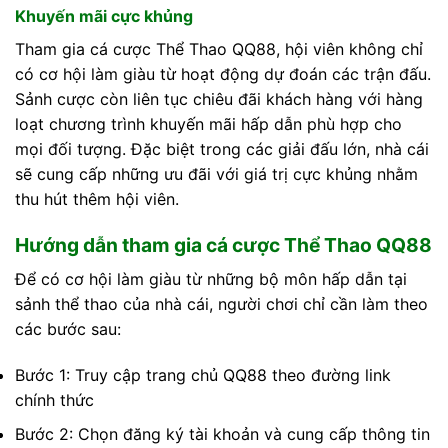
Khuyến mãi cực khủng
Tham gia cá cược Thể Thao QQ88, hội viên không chỉ
có cơ hội làm giàu từ hoạt động dự đoán các trận đấu.
Sảnh cược còn liên tục chiêu đãi khách hàng với hàng
loạt chương trình khuyến mãi hấp dẫn phù hợp cho
mọi đối tượng. Đặc biệt trong các giải đấu lớn, nhà cái
sẽ cung cấp những ưu đãi với giá trị cực khủng nhằm
thu hút thêm hội viên.
Hướng dẫn tham gia cá cược Thể Thao QQ88
Để có cơ hội làm giàu từ những bộ môn hấp dẫn tại
sảnh thể thao của nhà cái, người chơi chỉ cần làm theo
các bước sau:
Bước 1: Truy cập trang chủ QQ88 theo đường link
chính thức
Bước 2: Chọn đăng ký tài khoản và cung cấp thông tin