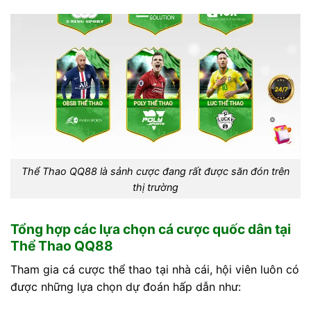
Thể Thao QQ88 là sảnh cược đang rất được săn đón trên
thị trường
Tổng hợp các lựa chọn cá cược quốc dân tại
Thể Thao QQ88
Tham gia cá cược thể thao tại nhà cái, hội viên luôn có
được những lựa chọn dự đoán hấp dẫn như: