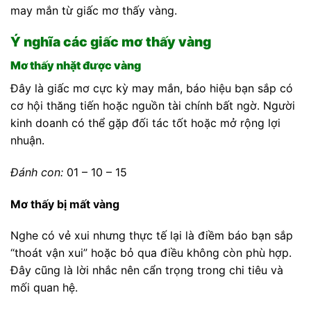
may mắn từ giấc mơ thấy vàng.
Ý nghĩa các giấc mơ thấy vàng
Mơ thấy nhặt được vàng
Đây là giấc mơ cực kỳ may mắn, báo hiệu bạn sắp có
cơ hội thăng tiến hoặc nguồn tài chính bất ngờ. Người
kinh doanh có thể gặp đối tác tốt hoặc mở rộng lợi
nhuận.
Đánh con:
01 – 10 – 15
Mơ thấy bị mất vàng
Nghe có vẻ xui nhưng thực tế lại là điềm báo bạn sắp
“thoát vận xui” hoặc bỏ qua điều không còn phù hợp.
Đây cũng là lời nhắc nên cẩn trọng trong chi tiêu và
mối quan hệ.