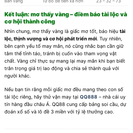
Bán vàng
Từ bỏ để tiến xa hơn
23 – 32 – 73
Kết luận: mơ thấy vàng – điềm báo tài lộc và
cơ hội thành công
Nhìn chung, mơ thấy vàng là giấc mơ tốt, báo hiệu
tài
lộc, thịnh vượng và cơ hội phát triển mới
. Tuy nhiên,
bên cạnh yếu tố may mắn, nó cũng nhắc bạn cần giữ
tâm thế tỉnh táo, tránh bị cuốn vào tham vọng vật
chất. Vàng chỉ thực sự mang lại may mắn khi bạn biết
trân trọng giá trị lao động và chia sẻ thành quả với
người khác.
Nếu bạn tin rằng mỗi giấc mơ đều mang theo con số
tài lộc riêng, hãy thử vận may tại
QQ888
– nhà cái uy
tín hàng đầu châu Á. QQ88 cung cấp bảng soi cầu, dự
đoán xổ số và lô đề 3 miền với tỷ lệ thưởng cao.