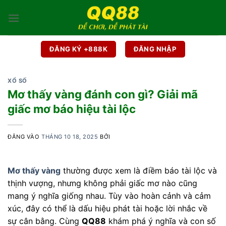
Bỏ
qua
nội
dung
ĐĂNG KÝ +888K
ĐĂNG NHẬP
XỔ SỐ
Mơ thấy vàng đánh con gì? Giải mã
giấc mơ báo hiệu tài lộc
ĐĂNG VÀO
THÁNG 10 18, 2025
BỞI
Mơ thấy vàng
thường được xem là điềm báo tài lộc và
thịnh vượng, nhưng không phải giấc mơ nào cũng
mang ý nghĩa giống nhau. Tùy vào hoàn cảnh và cảm
xúc, đây có thể là dấu hiệu phát tài hoặc lời nhắc về
sự cân bằng. Cùng
QQ88
khám phá ý nghĩa và con số