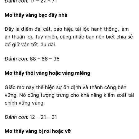
Đánh con:
17 – 27 – 71
Mơ thấy vàng bạc đầy nhà
Đây là điềm đại cát, báo hiệu tài lộc hanh thông, làm
ăn thuận lợi. Tuy nhiên, cũng nhắc bạn nên biết chia sẻ
để giữ vận tốt lâu dài.
Đánh con:
68 – 86 – 96
Mơ thấy thỏi vàng hoặc vàng miếng
Giấc mơ này thể hiện sự ổn định và thành công bền
vững. Nó cũng tượng trưng cho khả năng kiểm soát tài
chính vững vàng.
Đánh con:
12 – 21 – 31
Mơ thấy vàng bị rơi hoặc vỡ