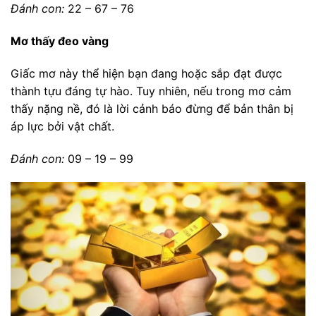
Đánh con:
22 – 67 – 76
Mơ thấy đeo vàng
Giấc mơ này thể hiện bạn đang hoặc sắp đạt được
thành tựu đáng tự hào. Tuy nhiên, nếu trong mơ cảm
thấy nặng nề, đó là lời cảnh báo đừng để bản thân bị
áp lực bởi vật chất.
Đánh con:
09 – 19 – 99