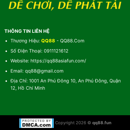
THÔNG TIN LIÊN HỆ
Thương Hiệu:
QQ88
- QQ88.Com
Số Điện Thoại: 0911121612
Website: https://qq88asiafun.com/
Email:
qq88@gmail.com
Địa Chỉ: 1001 An Phú Đông 10, An Phú Đông, Quận
12, Hồ Chí Minh
Copyright 2026 ©
qq88.fun