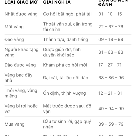
LOẠI GIẤC MƠ
GIẢI NGHĨA
ĐÁNH
Nhặt được vàng
Cơ hội bất ngờ, phát tài
01 – 10 – 15
Thoát vận xui, cẩn trọng
Mất vàng
22 – 67 – 76
tài chính
Đeo vàng
Thành tựu, danh tiếng
09 – 19 – 99
Người khác tặng
Được giúp đỡ, tình
31 – 63 – 83
vàng
duyên khởi sắc
Đào được vàng
Khám phá cơ hội mới
17 – 27 – 71
Vàng bạc đầy
Đại cát, tài lộc dồi dào
68 – 86 – 96
nhà
Thỏi vàng, vàng
Ổn định, thịnh vượng
12 – 21 – 31
miếng
Vàng bị rơi hoặc
Mất trước được sau, đổi
49 – 94 – 99
vỡ
vận
Đầu tư sinh lời, gặp quý
Mua vàng
39 – 59 – 79
nhân