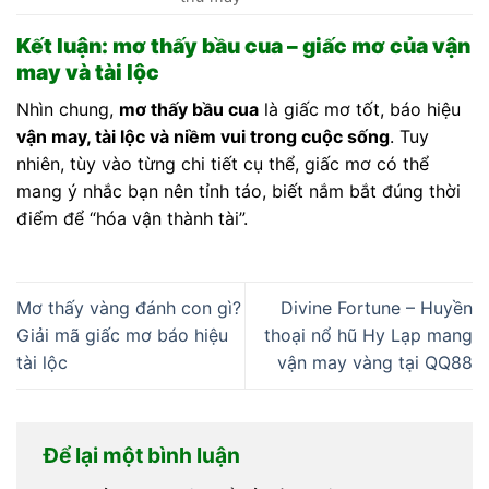
Kết luận: mơ thấy bầu cua – giấc mơ của vận
may và tài lộc
Nhìn chung,
mơ thấy bầu cua
là giấc mơ tốt, báo hiệu
vận may, tài lộc và niềm vui trong cuộc sống
. Tuy
nhiên, tùy vào từng chi tiết cụ thể, giấc mơ có thể
mang ý nhắc bạn nên tỉnh táo, biết nắm bắt đúng thời
điểm để “hóa vận thành tài”.
Mơ thấy vàng đánh con gì?
Divine Fortune – Huyền
Giải mã giấc mơ báo hiệu
thoại nổ hũ Hy Lạp mang
tài lộc
vận may vàng tại QQ88
Để lại một bình luận