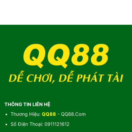
THÔNG TIN LIÊN HỆ
Thương Hiệu:
QQ88
- QQ88.Com
Số Điện Thoại: 0911121612