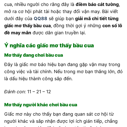
cua, nhiều người cho rằng đây là
điềm báo cát tường
,
mở ra cơ hội phát tài hoặc thay đổi vận may. Bài viết
dưới đây của
QQ88
sẽ giúp bạn
giải mã chi tiết từng
giấc mơ thấy bầu cua
, đồng thời gợi ý những
con số lô
đề may mắn
được dân gian truyền lại.
Ý nghĩa các giấc mơ thấy bầu cua
Mơ thấy đang chơi bầu cua
Đây là giấc mơ báo hiệu bạn đang gặp vận may trong
công việc và tài chính. Nếu trong mơ bạn thắng lớn, đó
là dấu hiệu thành công sắp đến.
Đánh con:
11 – 21 – 12
Mơ thấy người khác chơi bầu cua
Giấc mơ này cho thấy bạn đang quan sát cơ hội từ
người khác và sắp nhận được lợi ích gián tiếp, chẳng