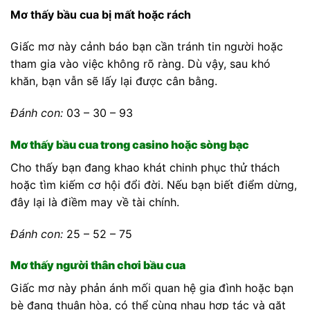
Mơ thấy bầu cua bị mất hoặc rách
Giấc mơ này cảnh báo bạn cần tránh tin người hoặc
tham gia vào việc không rõ ràng. Dù vậy, sau khó
khăn, bạn vẫn sẽ lấy lại được cân bằng.
Đánh con:
03 – 30 – 93
Mơ thấy bầu cua trong casino hoặc sòng bạc
Cho thấy bạn đang khao khát chinh phục thử thách
hoặc tìm kiếm cơ hội đổi đời. Nếu bạn biết điểm dừng,
đây lại là điềm may về tài chính.
Đánh con:
25 – 52 – 75
Mơ thấy người thân chơi bầu cua
Giấc mơ này phản ánh mối quan hệ gia đình hoặc bạn
bè đang thuận hòa, có thể cùng nhau hợp tác và gặt