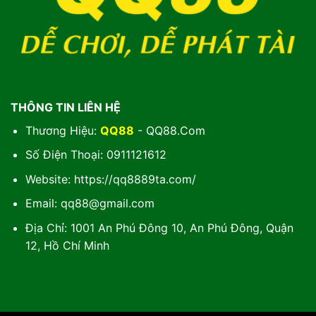
THÔNG TIN LIÊN HỆ
Thương Hiệu:
QQ88
- QQ88.Com
Số Điện Thoại: 0911121612
Website: https://qq8889ta.com/
Email:
qq88@gmail.com
Địa Chỉ: 1001 An Phú Đông 10, An Phú Đông, Quận
12, Hồ Chí Minh