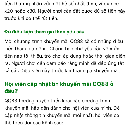
tiền thưởng nhân với một hệ số nhất định, ví dụ như
x20 hoặc x30. Người chơi cần đặt cược đủ số tiền này
trước khi có thể rút tiền.
Đủ điều kiện tham gia theo yêu cầu
Mỗi chương trình khuyến mãi QQ88 sẽ có những điều
kiện tham gia riêng. Chẳng hạn như yêu cầu về mức
tiền nạp tối thiểu, trò chơi áp dụng hoặc thời gian diễn
ra. Người chơi cần đảm bảo rằng mình đã đáp ứng tất
cả các điều kiện này trước khi tham gia khuyến mãi.
Hội viên cập nhật tin khuyến mãi QQ88 ở
đâu?
QQ88 thường xuyên triển khai các chương trình
khuyến mãi hấp dẫn dành cho hội viên của mình. Để
cập nhật thông tin khuyến mãi mới nhất, hội viên có
thể theo dõi các kênh sau: