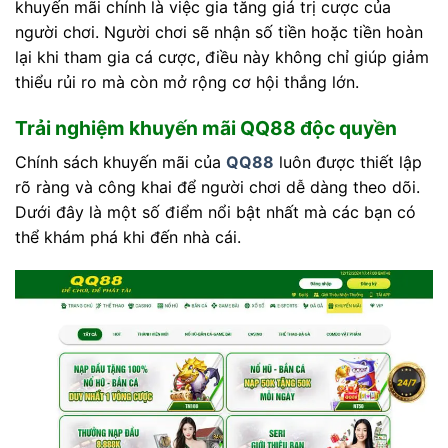
khuyến mãi chính là việc gia tăng giá trị cược của
người chơi. Người chơi sẽ nhận số tiền hoặc tiền hoàn
lại khi tham gia cá cược, điều này không chỉ giúp giảm
thiểu rủi ro mà còn mở rộng cơ hội thắng lớn.
Trải nghiệm khuyến mãi QQ88 độc quyền
Chính sách khuyến mãi của
QQ88
luôn được thiết lập
rõ ràng và công khai để người chơi dễ dàng theo dõi.
Dưới đây là một số điểm nổi bật nhất mà các bạn có
thể khám phá khi đến nhà cái.