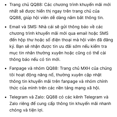
Trang chủ QQ88: Các chương trình khuyến mãi mới
nhất sẽ được hiển thị ngay trên trang chủ của
QQ88, giúp hội viên dễ dàng nắm bắt thông tin.
Email và SMS: Nhà cái sẽ gửi thông báo về các
chương trình khuyến mãi mới qua email hoặc SMS
đến hộp thư hoặc số điện thoại mà hội viên đã đăng
ký. Bạn sẽ nhận được tin ưu đãi sớm nếu kiểm tra
mục tin nhắn thường xuyên hoặc cũng có thể cài
thông báo nếu có tin mới.
Fanpage và nhóm QQ88: Trang chủ MXH của chúng
tôi hoạt động năng nổ, thường xuyên cập nhật
thông tin khuyến mãi trên fanpage và nhóm chính
thức của mình trên các nền tảng mạng xã hội.
Telegram và Zalo: QQ88 có các kênh Telegram và
Zalo riêng để cung cấp thông tin khuyến mãi nhanh
chóng và tiện lợi.