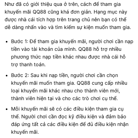
Như đã có giới thiệu qua ở trên, cách để tham gia
khuyến mãi QQ88 cũng khá đơn giản. Hạng mục này
được nhà cái tích hợp trên trang chủ nên bạn có thể
dễ dàng nhấn vào và tìm kiếm sự kiện muốn tham gia.
Bước 1: Để tham gia khuyến mãi, người chơi cần nạp
tiền vào tài khoản của mình. QQ88 hỗ trợ nhiều
phương thức nạp tiền khác nhau được nhà cái hỗ
trợ thanh toán.
Bước 2: Sau khi nạp tiền, người chơi cần chọn
khuyến mãi muốn tham gia. QQ88 cung cấp nhiều
loại khuyến mãi khác nhau cho thành viên mới,
thành viên hiện tại và cho các trò chơi cụ thể.
Mỗi khuyến mãi sẽ có các điều kiện tham gia cụ
thể. Người chơi cần đọc kỹ điều kiện và đảm bảo
đáp ứng tất cả các điều kiện để đủ điều kiện nhận
khuyến mãi.