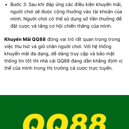
Bước 3: Sau khi đáp ứng các điều kiện khuyến mãi,
người chơi sẽ được cộng thưởng vào tài khoản của
mình. Người chơi có thể sử dụng số tiền thưởng để
đặt cược và tăng cơ hội chiến thắng của mình.
Khuyến Mãi QQ88
đóng vai trò rất quan trọng trong
việc thu hút và giữ chân người chơi. Với hệ thống
khuyến mãi đa dạng, dễ dàng truy cập và bảo mật
thông tin tốt thì nhà cái QQ88 đang dần khẳng định vị
thế của mình trong thị trường cá cược trực tuyến.