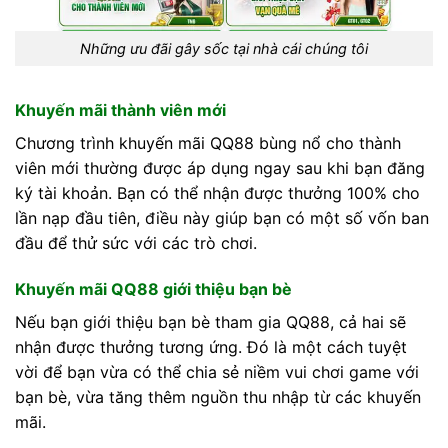
Những ưu đãi gây sốc tại nhà cái chúng tôi
Khuyến mãi thành viên mới
Chương trình khuyến mãi QQ88 bùng nổ cho thành
viên mới thường được áp dụng ngay sau khi bạn đăng
ký tài khoản. Bạn có thể nhận được thưởng 100% cho
lần nạp đầu tiên, điều này giúp bạn có một số vốn ban
đầu để thử sức với các trò chơi.
Khuyến mãi QQ88 giới thiệu bạn bè
Nếu bạn giới thiệu bạn bè tham gia QQ88, cả hai sẽ
nhận được thưởng tương ứng. Đó là một cách tuyệt
vời để bạn vừa có thể chia sẻ niềm vui chơi game với
bạn bè, vừa tăng thêm nguồn thu nhập từ các khuyến
mãi.