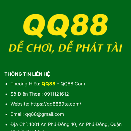
THÔNG TIN LIÊN HỆ
Thương Hiệu:
QQ88
- QQ88.Com
Số Điện Thoại: 0911121612
Website: https://qq8889ta.com/
Email:
qq88@gmail.com
Địa Chỉ: 1001 An Phú Đông 10, An Phú Đông, Quận