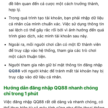
đề liên quan đến cá cược một cách trưởng thành,
hợp lý.
Trong quá trình tạo tài khoản, bạn phải nhập dữ liệu
cá nhân của mình chuẩn xác. Việc sử dụng thông tin
sai lệch có thể gây rắc rối bởi vì ảnh hưởng đến quá
trình giao dịch, xác minh tài khoản sau này.
Ngoài ra, mỗi người chơi cần có một ID thành viên
để truy cập vào hệ thống, tham gia các trò chơi
một cách thuận tiện.
Người tham gia nên giữ bí mật thông tin đăng nhập
QQ88
với người khác để tránh mất tài khoản hay bị
truy cập vào dữ liệu cá nhân.
Hướng dẫn đăng nhập QQ88 nhanh chóng
chỉ trong 1 phút
Việc đăng nhập QQ88 rất dễ dàng và nhanh chóng, có
thể thực hiện từ cả máy tính cũng như điện thoại thông