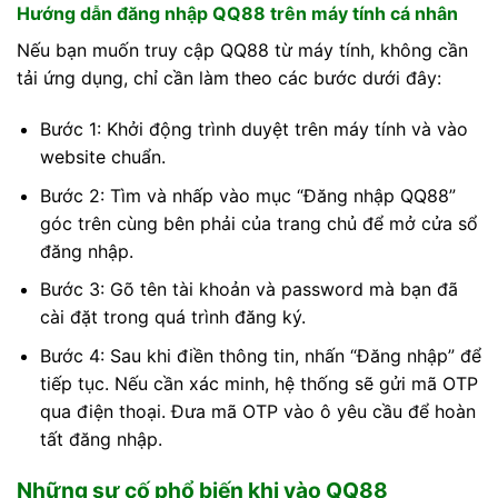
Hướng dẫn đăng nhập QQ88 trên máy tính cá nhân
Nếu bạn muốn truy cập QQ88 từ máy tính, không cần
tải ứng dụng, chỉ cần làm theo các bước dưới đây:
Bước 1: Khởi động trình duyệt trên máy tính và vào
website chuẩn.
Bước 2: Tìm và nhấp vào mục “Đăng nhập QQ88”
góc trên cùng bên phải của trang chủ để mở cửa sổ
đăng nhập.
Bước 3: Gõ tên tài khoản và password mà bạn đã
cài đặt trong quá trình đăng ký.
Bước 4: Sau khi điền thông tin, nhấn “Đăng nhập” để
tiếp tục. Nếu cần xác minh, hệ thống sẽ gửi mã OTP
qua điện thoại. Đưa mã OTP vào ô yêu cầu để hoàn
tất đăng nhập.
Những sự cố phổ biến khi vào QQ88