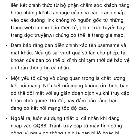
liên kết chính thức từ bộ phận chăm sóc khách hàng
hoặc những kênh fanpage của nhà cái. Tránh nhấp
vào các đường link không rõ nguồn gốc từ những
trang web lạ như báo điện tử, phim trực tuyến hay
trang đọc truyện,vì chúng có thể là trang giả mạo.
Đảm bảo rằng bạn điền chính xác tên username và
mật khẩu. Nếu gõ sai vượt quá số lần cho phép, tài
khoản của bạn có thể bị đình chỉ tạm thời để bảo vệ
an toàn thông tin cá nhân.
Một yếu tố cũng vô cùng quan trọng là chất lượng
kết nối mạng. Nếu kết nối mạng không ổn định, bạn
có thể đối mặt với sự gián đoạn dịch vụ khi truy cập
hoặc chơi game. Do đó, hãy đảm bảo rằng bạn
đang có kết nối mạng tốc độ cao.
Ngoài ra, luôn sử dụng thiết bị cá nhân khi đăng
nhập vào QQ88. Tránh truy cập từ máy tính công
cộng, vì nguy cơ thông tin của bạn bị lộ hoặc bị