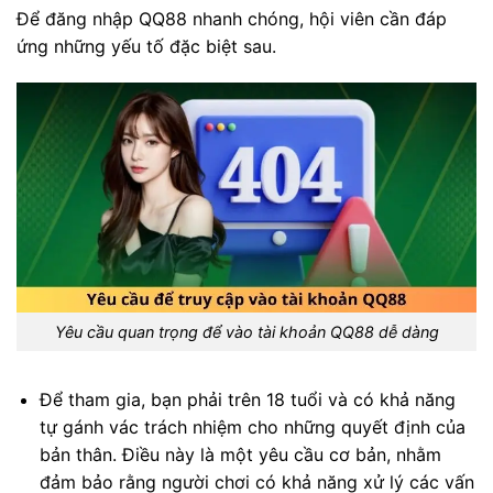
Để đăng nhập QQ88 nhanh chóng, hội viên cần đáp
ứng những yếu tố đặc biệt sau.
Yêu cầu quan trọng để vào tài khoản QQ88 dễ dàng
Để tham gia, bạn phải trên 18 tuổi và có khả năng
tự gánh vác trách nhiệm cho những quyết định của
bản thân. Điều này là một yêu cầu cơ bản, nhằm
đảm bảo rằng người chơi có khả năng xử lý các vấn