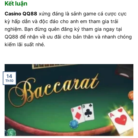
Kết luận
Casino QQ88
xứng đáng là sảnh game cá cược cực
kỳ hấp dẫn và độc đáo cho anh em tham gia trải
nghiệm. Bạn đừng quên đăng ký tham gia ngay tại
QQ88 để nhận về ưu đãi cho bản thân và nhanh chóng
kiếm lãi suất nhé.
14
Th10