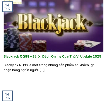
14
Th10
Blackjack QQ88 – Bài Xì Dách Online Cực Thú Vị Update 2025
Blackjack QQ88 là một trong những sản phẩm ăn khách, ghi
nhận hàng nghìn người [...]
14
Th10