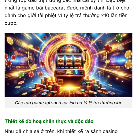
trong top đầu thị trường các nhà cái uy tín. Đặc biệt
nhất là game bài baccarat được mệnh danh là trò chơi
dành cho giới tài phiệt vì tỷ lệ trả thưởng x10 lần tiền
cược.
Các tựa game tại sảnh casino có tỷ lệ trả thưởng lớn
Thiết kế đồ hoạ chân thực và độc đáo
Như đã chia sẻ ở trên, khi thiết kế ra sảnh casino