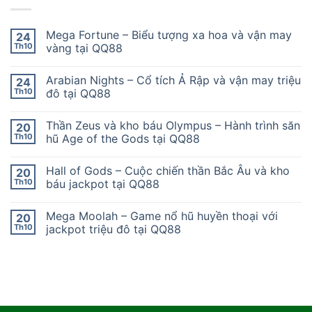
Mega Fortune – Biểu tượng xa hoa và vận may
24
Th10
vàng tại QQ88
Arabian Nights – Cổ tích Ả Rập và vận may triệu
24
Th10
đô tại QQ88
Thần Zeus và kho báu Olympus – Hành trình săn
20
Th10
hũ Age of the Gods tại QQ88
Hall of Gods – Cuộc chiến thần Bắc Âu và kho
20
Th10
báu jackpot tại QQ88
Mega Moolah – Game nổ hũ huyền thoại với
20
Th10
jackpot triệu đô tại QQ88