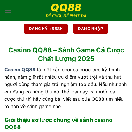
Bỏ
qua
nội
dung
ĐĂNG KÝ +888K
ĐĂNG NHẬP
Casino QQ88 – Sảnh Game Cá Cược
Chất Lượng 2025
Casino QQ88
là một sân chơi cá cược cực kỳ thịnh
hành, nắm giữ rất nhiều ưu điểm vượt trội và thu hút
người dùng tham gia trải nghiệm top đầu. Nếu như anh
em đang có hứng thú với thể loại này và muốn cá
cược thử thì hãy cùng bài viết sau của QQ88 tìm hiểu
rõ hơn về sảnh game nhé.
Giới thiệu sơ lược chung về sảnh casino
QQ88