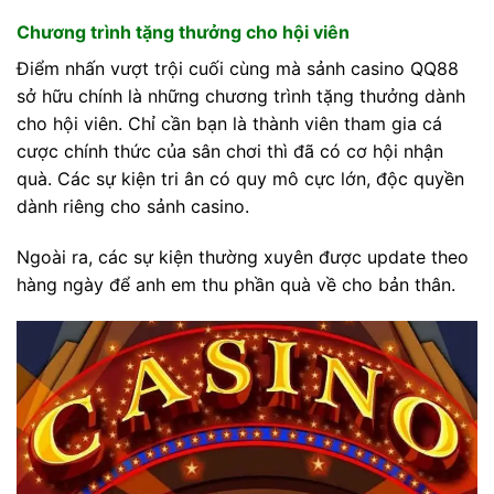
Chương trình tặng thưởng cho hội viên
Điểm nhấn vượt trội cuối cùng mà sảnh casino QQ88
sở hữu chính là những chương trình tặng thưởng dành
cho hội viên. Chỉ cần bạn là thành viên tham gia cá
cược chính thức của sân chơi thì đã có cơ hội nhận
quà. Các sự kiện tri ân có quy mô cực lớn, độc quyền
dành riêng cho sảnh casino.
Ngoài ra, các sự kiện thường xuyên được update theo
hàng ngày để anh em thu phần quà về cho bản thân.