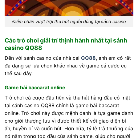
Điểm nhấn vượt trội thu hút người dùng tại sảnh casino
Các trò chơi giải trí thịnh hành nhất tại sảnh
casino QQ88
Đến với sảnh casino của nhà cái
QQ88
, anh em có rất
đa dạng sự lựa chọn khác nhau về game cá cược cụ
thể sau đây.
Game bài baccarat online
Trò chơi cá cược đầu tiên và thu hút hàng đầu có mặt
tại sảnh casino QQ88 chính là game bài baccarat
online. Trò chơi này được mệnh danh là tựa game dành
cho giới thượng lưu vì được thiết kế với giao diện bí
ẩn, huyền bí và cuốn hút. Hơn nữa, tỷ lệ trả thưởng của
nó nằm trong top đầu của sảnh game, giúp cho người